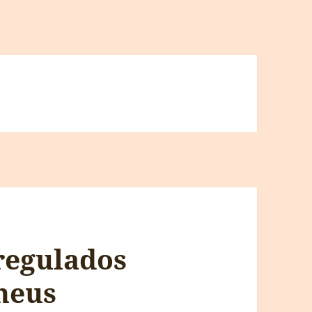
regulados
neus