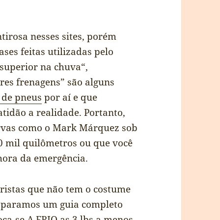
irosa nesses sites, porém
ases feitas utilizadas pelo
superior na chuva“,
es frenagens” são alguns
 de pneus
por aí e que
idão a realidade. Portanto,
curvas como o Mark Márquez sob
0 mil quilômetros ou que você
hora da emergência.
ristas que não tem o costume
preparamos um guia completo
oca-se A FRIO as 3 lbs a menos