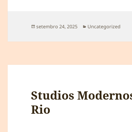
Publicado
Categorias
setembro 24, 2025
Uncategorized
em
Studios Moderno
Rio