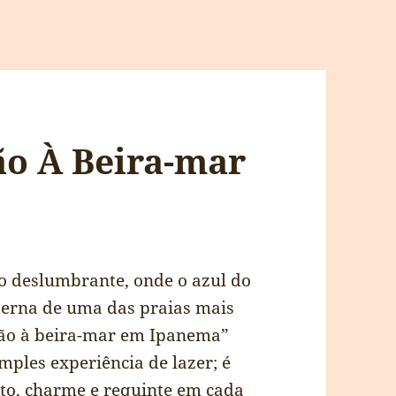
ão À Beira-mar
o deslumbrante, onde o azul do
derna de uma das praias mais
ção à beira-mar em Ipanema”
ples experiência de lazer; é
rto, charme e requinte em cada