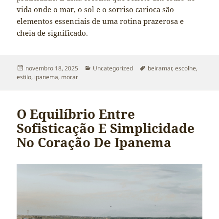
vida onde o mar, o sol e o sorriso carioca são
elementos essenciais de uma rotina prazerosa e
cheia de significado.
Publicado
Categorias
Tags
novembro 18, 2025
Uncategorized
beiramar
,
escolhe
,
em
estilo
,
ipanema
,
morar
O Equilíbrio Entre
Sofisticação E Simplicidade
No Coração De Ipanema