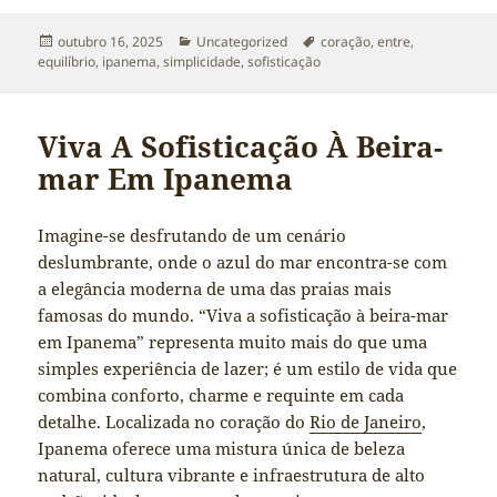
Publicado
Categorias
Tags
outubro 16, 2025
Uncategorized
coração
,
entre
,
em
equilíbrio
,
ipanema
,
simplicidade
,
sofisticação
Viva A Sofisticação À Beira-
mar Em Ipanema
Imagine-se desfrutando de um cenário
deslumbrante, onde o azul do mar encontra-se com
a elegância moderna de uma das praias mais
famosas do mundo. “Viva a sofisticação à beira-mar
em Ipanema” representa muito mais do que uma
simples experiência de lazer; é um estilo de vida que
combina conforto, charme e requinte em cada
detalhe. Localizada no coração do
Rio de Janeiro
,
Ipanema oferece uma mistura única de beleza
natural, cultura vibrante e infraestrutura de alto