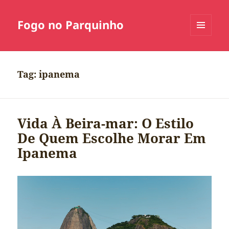
Fogo no Parquinho
MENU
E
WIDGETS
Tag:
ipanema
Vida À Beira-mar: O Estilo
De Quem Escolhe Morar Em
Ipanema