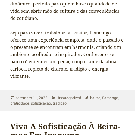
dinâmico, perfeito para quem busca qualidade de
vida sem abrir mão da cultura e das conveniências
do cotidiano.
Seja para viver, trabalhar ou visitar, Flamengo
oferece uma experiência completa, onde o passado e
o presente se encontram em harmonia, criando um
ambiente acolhedor e inspirador. Conhecer esse
bairro é entender um pedaço importante da alma
carioca, repleto de charme, tradição e energia
vibrante.
Publicado
Categorias
Tags
setembro 11, 2025
Uncategorized
bairro
,
flamengo
,
em
praticidade
,
sofisticação
,
tradição
Viva A Sofisticação À Beira-
mar Em Ipanema