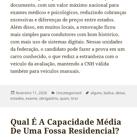
documento, com um valor máximo nacional para
exames médicos e psicológicos, reduzindo cobranças
excessivas e diferenças de preços entre estados.
Além disso, em muitos locais, a renovação ficou
mais simples para condutores com bom histórico,
com mais uso de sistemas digitais. Nessas unidades
da federação, o candidato pode fazer a prova em um
carro conhecido, o que reduz a estranheza com o
veículo da avaliação, mantendo a CNH válida
também para veículos manuais.
Publicado
Categorias
Tags
fevereiro 11, 2026
Uncategorized
alguns
,
baliza
,
deixa
,
em
estados
,
exame
,
obrigatório
,
quais
,
tirar
Qual É A Capacidade Média
De Uma Fossa Residencial?