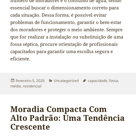
número de moradores e o consumo de água, sendo
essencial buscar o dimensionamento correto para
cada situação. Dessa forma, é possível evitar
problemas de funcionamento, garantir o bem-estar
dos moradores e proteger o meio ambiente. Sempre
que for realizar a instalação ou substituição de uma
fossa séptica, procure orientação de profissionais
capacitados para garantir uma escolha segura e
eficiente.
Publicado
Categorias
Tags
fevereiro 5, 2026
Uncategorized
capacidade
,
fossa
,
em
média
,
residencial
Moradia Compacta Com
Alto Padrão: Uma Tendência
Crescente