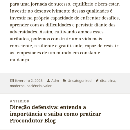
para uma jornada de sucesso, equilíbrio e bem-estar.
Investir no desenvolvimento dessas qualidades é
investir na própria capacidade de enfrentar desafios,
aprender com as dificuldades e persistir diante das
adversidades. Assim, cultivando ambos esses
atributos, podemos construir uma vida mais
consciente, resiliente e gratificante, capaz de resistir
às tempestades de um mundo em constante
mudança.
Publicado
Autor
Categorias
Tags
fevereiro 2, 2026
Adm
Uncategorized
disciplina
,
em
moderna
,
paciência
,
valor
Navegação
ANTERIOR
de
Direção defensiva: entenda a
Post
Post
importância e saiba como praticar
anterior:
Procondutor Blog