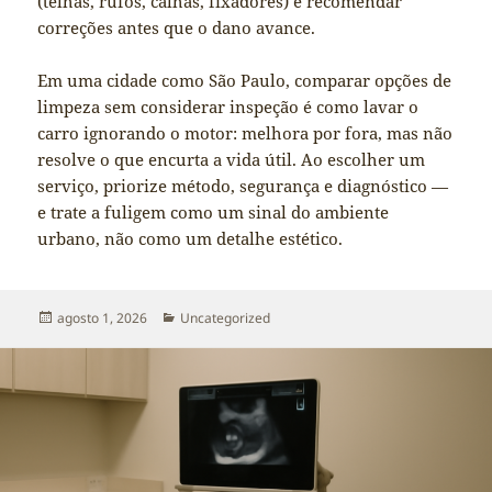
(telhas, rufos, calhas, fixadores) e recomendar
correções antes que o dano avance.
Em uma cidade como São Paulo, comparar opções de
limpeza sem considerar inspeção é como lavar o
carro ignorando o motor: melhora por fora, mas não
resolve o que encurta a vida útil. Ao escolher um
serviço, priorize método, segurança e diagnóstico —
e trate a fuligem como um sinal do ambiente
urbano, não como um detalhe estético.
Publicado
Categorias
agosto 1, 2026
Uncategorized
em