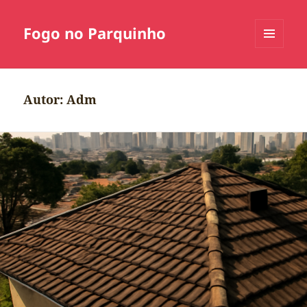
Fogo no Parquinho
MENU
E
WIDGETS
Autor:
Adm