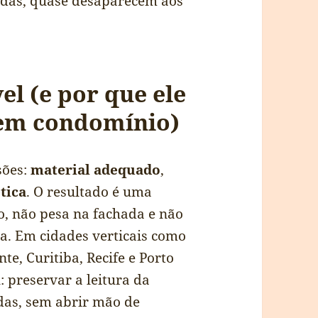
adas, quase desaparecem aos
el (e por que ele
 em condomínio)
sões:
material adequado
,
tica
. O resultado é uma
o, não pesa na fachada e não
a. Em cidades verticais como
te, Curitiba, Recife e Porto
: preservar a leitura da
das, sem abrir mão de