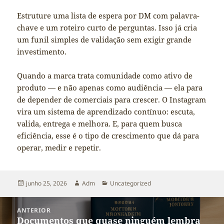
Estruture uma lista de espera por DM com palavra-
chave e um roteiro curto de perguntas. Isso já cria
um funil simples de validação sem exigir grande
investimento.
Quando a marca trata comunidade como ativo de
produto — e não apenas como audiência — ela para
de depender de comerciais para crescer. O Instagram
vira um sistema de aprendizado contínuo: escuta,
valida, entrega e melhora. E, para quem busca
eficiência, esse é o tipo de crescimento que dá para
operar, medir e repetir.
Publicado
Autor
Categorias
junho 25, 2026
Adm
Uncategorized
em
Navegação
ANTERIOR
de
Documentos que quase ninguém lembra
Post