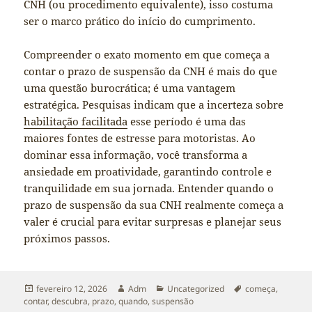
CNH (ou procedimento equivalente), isso costuma
ser o marco prático do início do cumprimento.
Compreender o exato momento em que começa a
contar o prazo de suspensão da CNH é mais do que
uma questão burocrática; é uma vantagem
estratégica. Pesquisas indicam que a incerteza sobre
habilitação facilitada
esse período é uma das
maiores fontes de estresse para motoristas. Ao
dominar essa informação, você transforma a
ansiedade em proatividade, garantindo controle e
tranquilidade em sua jornada. Entender quando o
prazo de suspensão da sua CNH realmente começa a
valer é crucial para evitar surpresas e planejar seus
próximos passos.
Publicado
Autor
Categorias
Tags
fevereiro 12, 2026
Adm
Uncategorized
começa
,
em
contar
,
descubra
,
prazo
,
quando
,
suspensão