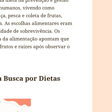
da dieta na prevenção e gestão
s humanos, vivendo como
a, pesca e coleta de frutas,
ia. As escolhas alimentares eram
idade de sobrevivência. Os
ria da alimentação apontam que
rutos e raízes após observar o
 Busca por Dietas