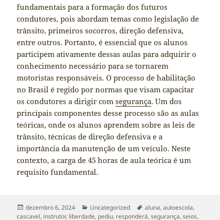
fundamentais para a formação dos futuros
condutores, pois abordam temas como legislação de
trânsito, primeiros socorros, direção defensiva,
entre outros. Portanto, é essencial que os alunos
participem ativamente dessas aulas para adquirir o
conhecimento necessário para se tornarem
motoristas responsáveis. O processo de habilitação
no Brasil é regido por normas que visam capacitar
os condutores a dirigir com
segurança
. Um dos
principais componentes desse processo são as aulas
teóricas, onde os alunos aprendem sobre as leis de
trânsito, técnicas de direção defensiva e a
importância da manutenção de um veículo. Neste
contexto, a carga de 45 horas de aula teórica é um
requisito fundamental.
Publicado
Categorias
Tags
dezembro 6, 2024
Uncategorized
aluna
,
autoescola
,
em
cascavel
,
instrutor
,
liberdade
,
pediu
,
responderá
,
segurança
,
seios
,