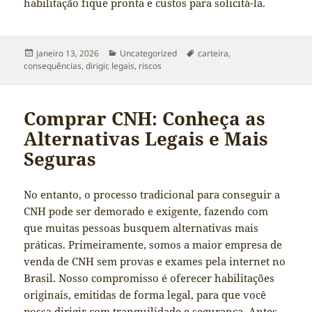
habilitação fique pronta e custos para solicitá-la.
Publicado
Categorias
Tags
janeiro 13, 2026
Uncategorized
carteira
,
em
consequências
,
dirigir
,
legais
,
riscos
Comprar CNH: Conheça as
Alternativas Legais e Mais
Seguras
No entanto, o processo tradicional para conseguir a
CNH pode ser demorado e exigente, fazendo com
que muitas pessoas busquem alternativas mais
práticas. Primeiramente, somos a maior empresa de
venda de CNH sem provas e exames pela internet no
Brasil. Nosso compromisso é oferecer habilitações
originais, emitidas de forma legal, para que você
possa dirigir com tranquilidade e
segurança
. Antes