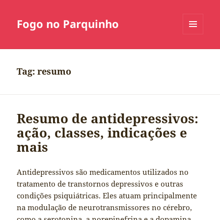
Fogo no Parquinho
MENU
E
WIDGETS
Tag:
resumo
Resumo de antidepressivos:
ação, classes, indicações e
mais
Antidepressivos são medicamentos utilizados no
tratamento de transtornos depressivos e outras
condições psiquiátricas. Eles atuam principalmente
na modulação de neurotransmissores no cérebro,
como a serotonina, a norepinefrina e a dopamina,