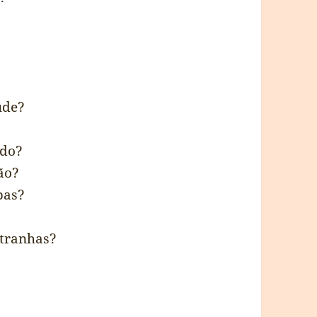
úde?
ndo?
ão?
pas?
stranhas?