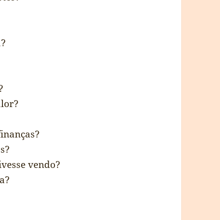
ã?
?
alor?
finanças?
os?
ivesse vendo?
da?