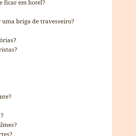
 ficar em hotel?
 uma briga de travesseiro?
órias?
vistas?
ante?
s?
ilmes?
rtes?