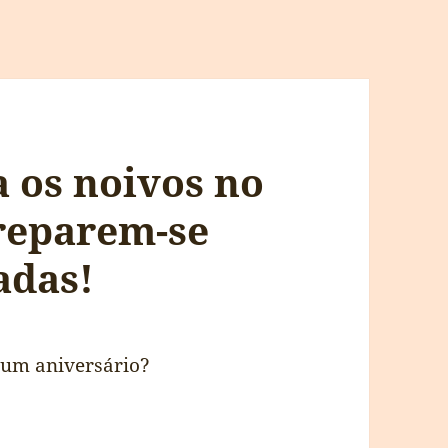
a os noivos no
preparem-se
adas!
 um aniversário?