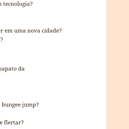
 tecnologia?
der em uma nova cidade?
á?
m bungee jump?
e flertar?