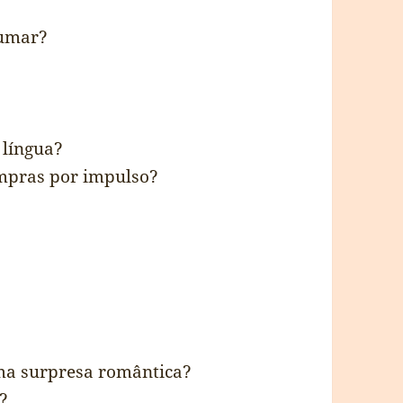
rumar?
 língua?
ompras por impulso?
ma surpresa romântica?
?