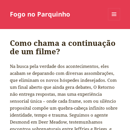
Fogo no Parquinho
MENU
E
WIDGETS
Como chama a continuação
de um filme?
Na busca pela verdade dos acontecimentos, eles
acabam se deparando com diversas assombrações,
que eliminam os novos hóspedes indesejados. Com
um final aberto que ainda gera debates, O Retorno
não entrega respostas, mas uma experiência
sensorial única – onde cada frame, som ou silêncio
proposital compõe um quebra-cabeça infinito sobre
identidade, tempo e trauma. Seguimos o agente
Desmond em Deer Meadow, testemunhamos
encontros sobrenaturais entre Jeffries e Briggs, e