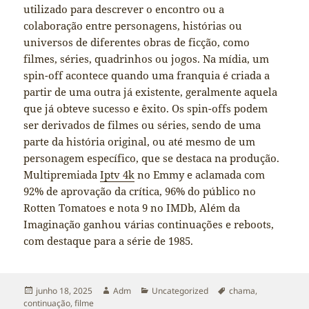
utilizado para descrever o encontro ou a
colaboração entre personagens, histórias ou
universos de diferentes obras de ficção, como
filmes, séries, quadrinhos ou jogos. Na mídia, um
spin-off acontece quando uma franquia é criada a
partir de uma outra já existente, geralmente aquela
que já obteve sucesso e êxito. Os spin-offs podem
ser derivados de filmes ou séries, sendo de uma
parte da história original, ou até mesmo de um
personagem específico, que se destaca na produção.
Multipremiada
Iptv 4k
no Emmy e aclamada com
92% de aprovação da crítica, 96% do público no
Rotten Tomatoes e nota 9 no IMDb, Além da
Imaginação ganhou várias continuações e reboots,
com destaque para a série de 1985.
Publicado
Autor
Categorias
Tags
junho 18, 2025
Adm
Uncategorized
chama
,
em
continuação
,
filme