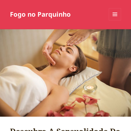
Fogo no Parquinho
MENU
E
WIDGETS