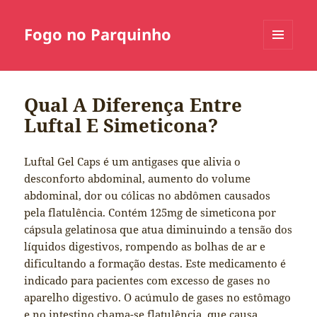
Fogo no Parquinho
MENU
E
WIDGETS
Qual A Diferença Entre
Luftal E Simeticona?
Luftal Gel Caps é um antigases que alivia o
desconforto abdominal, aumento do volume
abdominal, dor ou cólicas no abdômen causados
pela flatulência. Contém 125mg de simeticona por
cápsula gelatinosa que atua diminuindo a tensão dos
líquidos digestivos, rompendo as bolhas de ar e
dificultando a formação destas. Este medicamento é
indicado para pacientes com excesso de gases no
aparelho digestivo. O acúmulo de gases no estômago
e no intestino chama-se flatulência, que causa