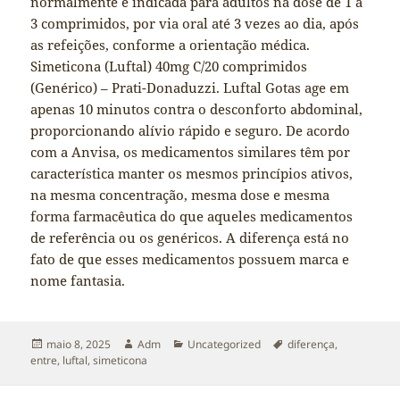
normalmente é indicada para adultos na dose de 1 a
3 comprimidos, por via oral até 3 vezes ao dia, após
as refeições, conforme a orientação médica.
Simeticona (Luftal) 40mg C/20 comprimidos
(Genérico) – Prati-Donaduzzi. Luftal Gotas age em
apenas 10 minutos contra o desconforto abdominal,
proporcionando alívio rápido e seguro. De acordo
com a Anvisa, os medicamentos similares têm por
característica manter os mesmos princípios ativos,
na mesma concentração, mesma dose e mesma
forma farmacêutica do que aqueles medicamentos
de referência ou os genéricos. A diferença está no
fato de que esses medicamentos possuem marca e
nome fantasia.
Publicado
Autor
Categorias
Tags
maio 8, 2025
Adm
Uncategorized
diferença
,
em
entre
,
luftal
,
simeticona
Navegação