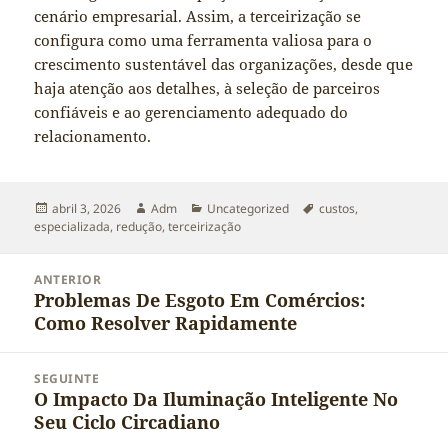
cenário empresarial. Assim, a terceirização se
configura como uma ferramenta valiosa para o
crescimento sustentável das organizações, desde que
haja atenção aos detalhes, à seleção de parceiros
confiáveis e ao gerenciamento adequado do
relacionamento.
Publicado
Autor
Categorias
Tags
abril 3, 2026
Adm
Uncategorized
custos
,
em
especializada
,
redução
,
terceirização
Navegação
ANTERIOR
de
Problemas De Esgoto Em Comércios:
Post
Post
Como Resolver Rapidamente
anterior:
SEGUINTE
O Impacto Da Iluminação Inteligente No
Próximo
Seu Ciclo Circadiano
post: