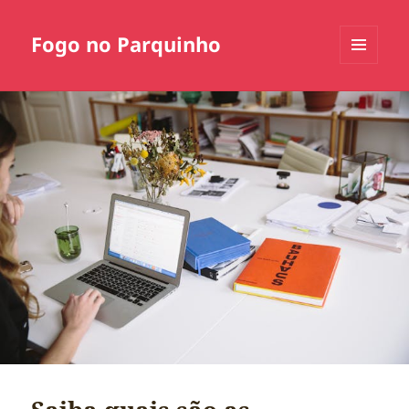
Fogo no Parquinho
MENU
E
WIDGETS