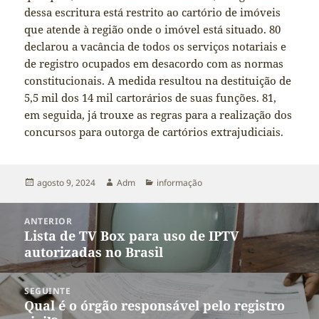
dessa escritura está restrito ao cartório de imóveis
que atende à região onde o imóvel está situado. 80
declarou a vacância de todos os serviços notariais e
de registro ocupados em desacordo com as normas
constitucionais. A medida resultou na destituição de
5,5 mil dos 14 mil cartorários de suas funções. 81,
em seguida, já trouxe as regras para a realização dos
concursos para outorga de cartórios extrajudiciais.
Publicado
Autor
Categorias
agosto 9, 2024
Adm
informação
em
Navegação
ANTERIOR
de
Lista de TV Box para uso de IPTV
Post
Post
autorizadas no Brasil
anterior:
SEGUINTE
Qual é o órgão responsável pelo registro
Próximo