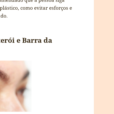
ecomendado que a pessoa siga
lástico, como evitar esforços e
ado.
erói e Barra da