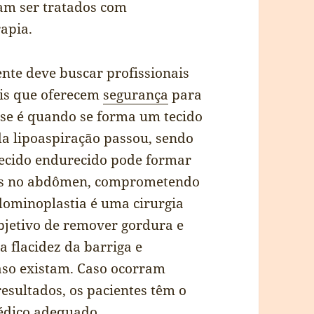
am ser tratados com
rapia.
ente deve buscar profissionais
ais que oferecem
segurança
para
ose é quando se forma um tecido
da lipoaspiração passou, sendo
tecido endurecido pode formar
es no abdômen, comprometendo
bdominoplastia é uma cirurgia
objetivo de remover gordura e
a flacidez da barriga e
caso existam. Caso ocorram
esultados, os pacientes têm o
édico adequado.