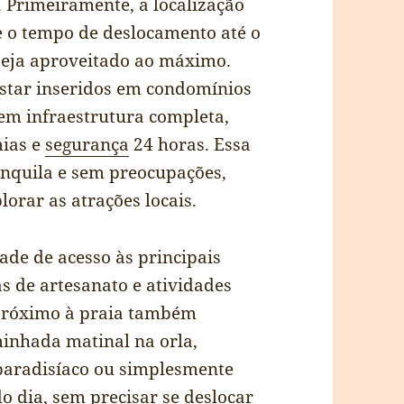
 Primeiramente, a localização
e o tempo de deslocamento até o
eja aproveitado ao máximo.
estar inseridos em condomínios
em infraestrutura completa,
mias e
segurança
24 horas. Essa
anquila e sem preocupações,
orar as atrações locais.
dade de acesso às principais
ras de artesanato e atividades
r próximo à praia também
minhada matinal na orla,
 paradisíaco ou simplesmente
do dia, sem precisar se deslocar