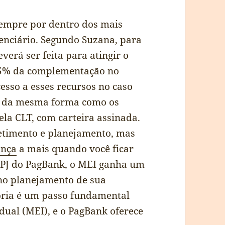
empre por dentro dos mais
denciário. Segundo Suzana, para
erá ser feita para atingir o
15% da complementação no
sso a esses recursos no caso
r, da mesma forma como os
ela CLT, com carteira assinada.
timento e planejamento, mas
ança
a mais quando você ficar
al PJ do PagBank, o MEI ganha um
 no planejamento de sua
oria é um passo fundamental
ual (MEI), e o PagBank oferece