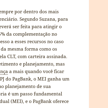
empre por dentro dos mais
denciário. Segundo Suzana, para
erá ser feita para atingir o
15% da complementação no
sso a esses recursos no caso
r, da mesma forma como os
ela CLT, com carteira assinada.
timento e planejamento, mas
ança
a mais quando você ficar
al PJ do PagBank, o MEI ganha um
 no planejamento de sua
oria é um passo fundamental
ual (MEI), e o PagBank oferece