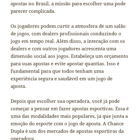
apostas no Brasil, a missão para escolher uma pode
parecer complicada.
Os jogadores podem curtir a atmosfera de um salão
de jogos, com dealers profissionais conduzindo o
jogo em tempo real. Além disso, a interação com os
dealers e com outros jogadores acrescenta uma
dimensão social aos jogos. Estabeleça um orçamento
para suas apostas e evite apostar quantias. Isso é
fundamental para que todos tenham uma
experiência segura e saudável em um jogo de
aposta.
Depois que escolher sua operadora, você já pode
começar a pensar em fazer apostas esportivas. Essa é
uma das modalidades mais populares, já que junta a
emoção do esporte com o jogo de aposta. A Chance
Dupla é um dos mercados de apostas esportivas da
operadora.