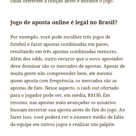
casas oferecem a função antes e durante o jogo.
Jogo de aposta online é legal no Brasil?
Por exemplo, você pode escolher três jogos de
futebol e fazer apostas combinadas em pares,
resultando em três apostas combinadas menores.
Além dos odds, outro recurso que o novo apostador
deve dominar são os mercados de apostas. Apesar de
muita gente não compreender bem, até mesmo
quem aposta com frequência, os mercados são as
apostas de fato. Nesse aspecto, o cash out ofertado
para o jogador pode ser, em média, R$130. Em
resumo, nas apostas mais avançadas os usuários
buscam encerrar sua aposta antes do fim do jogo. Ao
fazer isso, você poderá ver o número médio de falta
da equipe em outros jogos e realizar um palpite.