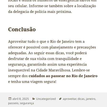
locais e tenha os números de emergência salvos em
seu celular. Informe-se também sobre a localização
da delegacia de polícia mais próxima.
Conclusão
Aproveitar tudo o que o Rio de Janeiro tem a
oferecer é possível com planejamento e precauções
adequadas. Ao seguir essas dicas, você poderá
desfrutar de sua visita com tranquilidade e
segurança, garantindo assim uma experiência
inesquecível na Cidade Maravilhosa. Lembre-se
sempre dos
cuidados ao passear no Rio de Janeiro
e tenha uma viagem segura!
Publicado
Categorias
Tags
abril 8, 2025
Uncategorized
aproveitar
,
dicas
,
janeiro
,
em
passeio
,
segurança