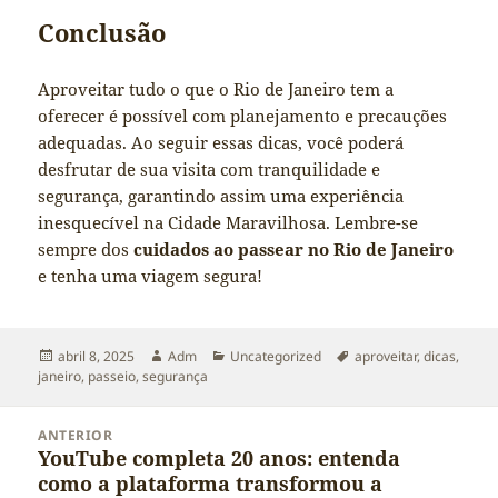
Conclusão
Aproveitar tudo o que o Rio de Janeiro tem a
oferecer é possível com planejamento e precauções
adequadas. Ao seguir essas dicas, você poderá
desfrutar de sua visita com tranquilidade e
segurança, garantindo assim uma experiência
inesquecível na Cidade Maravilhosa. Lembre-se
sempre dos
cuidados ao passear no Rio de Janeiro
e tenha uma viagem segura!
Publicado
Autor
Categorias
Tags
abril 8, 2025
Adm
Uncategorized
aproveitar
,
dicas
,
em
janeiro
,
passeio
,
segurança
Navegação
ANTERIOR
de
YouTube completa 20 anos: entenda
Post
Post
como a plataforma transformou a
anterior: