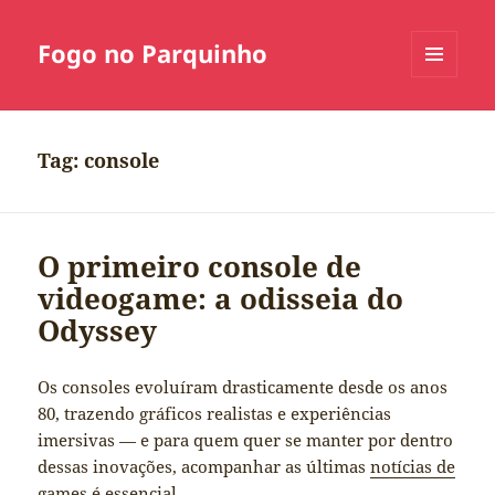
Fogo no Parquinho
MENU
E
WIDGETS
Tag:
console
O primeiro console de
videogame: a odisseia do
Odyssey
Os consoles evoluíram drasticamente desde os anos
80, trazendo gráficos realistas e experiências
imersivas — e para quem quer se manter por dentro
dessas inovações, acompanhar as últimas
notícias de
games
é essencial.