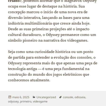
criado?
, podemos afirmar que o Magnavox Odyssey
ocupa esse lugar de destaque na história. Sua
concepção marcou o início de uma nova era de
diversão interativa, lançando as bases para uma
indústria multimilionária que cresce ainda hoje.
Desde as suas primeiras projeções até o impacto
cultural duradouro, o Odyssey permanece como um
símbolo pioneiro na narrativa dos videogames.
Seja como uma curiosidade histórica ou um ponto
de partida para entender a evolução dos consoles, o
Odyssey representa mais do que apenas uma peça de
tecnologia antiga — é uma peça fundamental na
construção do mundo dos jogos eletrônicos que
conhecemos atualmente.
Publicado
Categorias
Tags
maio 6, 2025
Uncategorized
console
,
odisseia
,
em
odyssey
,
primeiro
,
videogame