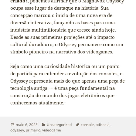
criado?
, podemos afirmar que o Magnavox Odyssey
ocupa esse lugar de destaque na história. Sua
concepção marcou o início de uma nova era de
diversão interativa, lançando as bases para uma
indústria multimilionária que cresce ainda hoje.
Desde as suas primeiras projeções até o impacto
cultural duradouro, o Odyssey permanece como um
símbolo pioneiro na narrativa dos videogames.
Seja como uma curiosidade histórica ou um ponto
de partida para entender a evolução dos consoles, o
Odyssey representa mais do que apenas uma peça de
tecnologia antiga — é uma peça fundamental na
construção do mundo dos jogos eletrônicos que
conhecemos atualmente.
Publicado
Categorias
Tags
maio 6, 2025
Uncategorized
console
,
odisseia
,
em
odyssey
,
primeiro
,
videogame