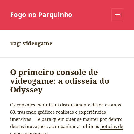
Fogo no Parquinho
MENU
E
WIDGETS
Tag:
videogame
O primeiro console de
videogame: a odisseia do
Odyssey
Os consoles evoluíram drasticamente desde os anos
80, trazendo gráficos realistas e experiências
imersivas — e para quem quer se manter por dentro
dessas inovações, acompanhar as últimas
notícias de
games
é essencial.