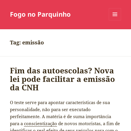
Fogo no Parquinho
MENU
E
WIDGETS
Tag:
emissão
Fim das autoescolas? Nova
lei pode facilitar a emissão
da CNH
O teste serve para apontar características de sua
personalidade, não para ser executado
perfeitamente. A matéria é de suma importância
para a
conscientização
de novos motoristas, a fim de
identificar o real efeito de seus veículos para com o