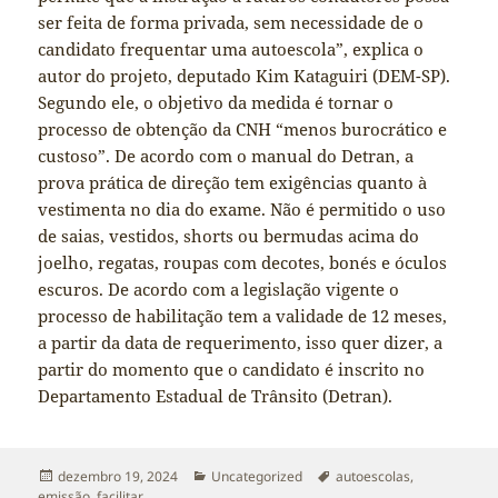
ser feita de forma privada, sem necessidade de o
candidato frequentar uma autoescola”, explica o
autor do projeto, deputado Kim Kataguiri (DEM-SP).
Segundo ele, o objetivo da medida é tornar o
processo de obtenção da CNH “menos burocrático e
custoso”. De acordo com o manual do Detran, a
prova prática de direção tem exigências quanto à
vestimenta no dia do exame. Não é permitido o uso
de saias, vestidos, shorts ou bermudas acima do
joelho, regatas, roupas com decotes, bonés e óculos
escuros. De acordo com a legislação vigente o
processo de habilitação tem a validade de 12 meses,
a partir da data de requerimento, isso quer dizer, a
partir do momento que o candidato é inscrito no
Departamento Estadual de Trânsito (Detran).
Publicado
Categorias
Tags
dezembro 19, 2024
Uncategorized
autoescolas
,
em
emissão
,
facilitar