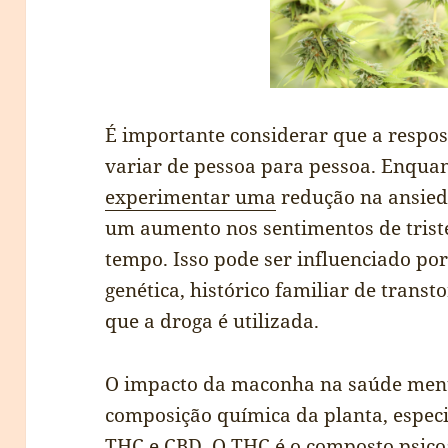
É importante considerar que a respo
variar de pessoa para pessoa. Enqua
experimentar uma
redução na ansied
um aumento nos sentimentos de trist
tempo. Isso pode ser influenciado po
genética, histórico familiar de trans
que a droga é utilizada.
O impacto da maconha na saúde men
composição química da planta, espec
THC e CBD. O THC é o composto psico