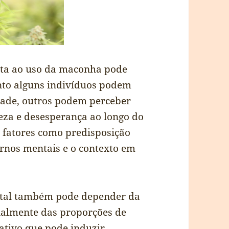
sta ao uso da maconha pode
nto alguns indivíduos podem
ade, outros podem perceber
eza e desesperança ao longo do
r fatores como predisposição
tornos mentais e o contexto em
tal também pode depender da
ialmente das proporções de
ativo que pode induzir