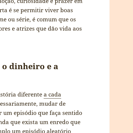
oção, curiosidade e prazer em
rta é se permitir viver boas
lme ou série, é comum que os
ores e atrizes que dão vida aos
o dinheiro e a
stória diferente
a cada
ecessariamente, mudar de
r um episódio que faça sentido
ainda que exista um enredo que
mplo um episódio aleatório