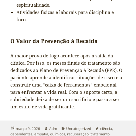
espiritualidade.
Atividades físicas e laborais para disciplina e
foco.
O Valor da Prevenção à Recaída
A maior prova de fogo acontece após a saída da
clínica. Por isso, os meses finais do tratamento são
dedicados ao Plano de Prevenção à Recaída (PPR). O
paciente aprende a identificar situações de risco e a
construir uma “caixa de ferramentas” emocional
para enfrentar a vida real. Com o suporte certo, a
sobriedade deixa de ser um sacrifício e passa a ser
um estilo de vida gratificante.
Publicado
Autor
Categorias
Tags
março 9, 2026
Adm
Uncategorized
ciência
,
em
dependentes
,
empatia
,
químicos
,
recuperação
,
tratamento