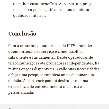
o melhor custo-benefício. Às vezes, um preço
mais baixo pode significar menos canais ou
qualidade inferior.
Conclusão
Com a crescente popularidade do IPTV, entender
quem fornece este serviço e como escolher
sabiamente é fundamental. Desde operadoras de
telecomunicações até provedores independentes, há
muitas opções disponíveis. Avalie suas necessidades
e faça uma pesquisa completa antes de tomar sua
decisão. Assim, você poderá desfrutar de uma
experiência de entretenimento mais rica e
personalizada.