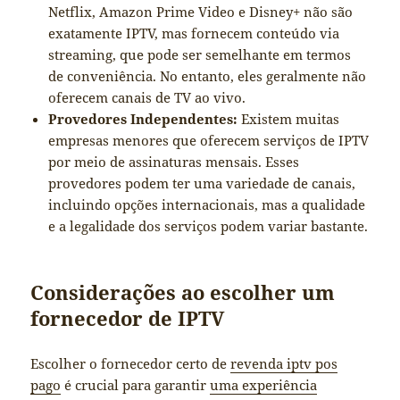
Netflix, Amazon Prime Video e Disney+ não são
exatamente IPTV, mas fornecem conteúdo via
streaming, que pode ser semelhante em termos
de conveniência. No entanto, eles geralmente não
oferecem canais de TV ao vivo.
Provedores Independentes:
Existem muitas
empresas menores que oferecem serviços de IPTV
por meio de assinaturas mensais. Esses
provedores podem ter uma variedade de canais,
incluindo opções internacionais, mas a qualidade
e a legalidade dos serviços podem variar bastante.
Considerações ao escolher um
fornecedor de IPTV
Escolher o fornecedor certo de
revenda iptv pos
pago
é crucial para garantir
uma experiência