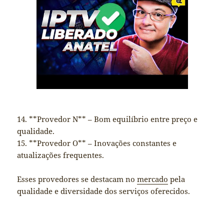
14. **Provedor N** – Bom equilíbrio entre preço e
qualidade.
15. **Provedor O** – Inovações constantes e
atualizações frequentes.
Esses provedores se destacam no
mercado
pela
qualidade e diversidade dos serviços oferecidos.