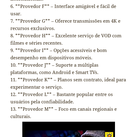
6. **Provedor F** – Interface amigável e fácil de
usar.
7. **Provedor G** – Oferece transmissões em 4K e
recursos exclusivos.
8. **Provedor H** – Excelente serviço de VOD com
filmes e séries recentes.
9. **Provedor I** – Opções acessíveis e bom
desempenho em dispositivos móveis.
10. **Provedor J** – Suporte a múltiplas
plataformas, como Android e Smart TVs.
11. **Provedor K** – Planos sem contrato, ideal para
experimentar o serviço.
12. **Provedor L** – Bastante popular entre os
usuários pela confiabilidade.
13. **Provedor M** – Foco em canais regionais e
culturais.