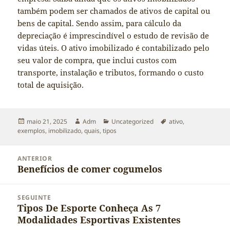
também podem ser chamados de ativos de capital ou
bens de capital. Sendo assim, para cálculo da
depreciação é imprescindível o estudo de revisão de
vidas úteis. O ativo imobilizado é contabilizado pelo
seu valor de compra, que inclui custos com
transporte, instalação e tributos, formando o custo
total de aquisição.
Publicado
Autor
Categorias
Tags
maio 21, 2025
Adm
Uncategorized
ativo
,
em
exemplos
,
imobilizado
,
quais
,
tipos
Navegação
ANTERIOR
de
Benefícios de comer cogumelos
Post
Post
anterior:
SEGUINTE
Tipos De Esporte Conheça As 7
Próximo
Modalidades Esportivas Existentes
post: