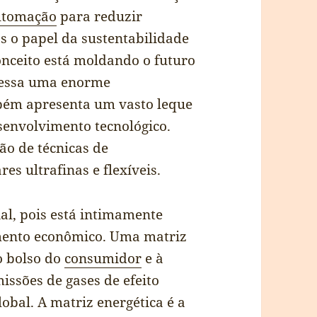
utomação
para reduzir
s o papel da sustentabilidade
onceito está moldando o futuro
essa uma enorme
bém apresenta um vasto leque
senvolvimento tecnológico.
ção de técnicas de
es ultrafinas e flexíveis.
ial, pois está intimamente
imento econômico. Uma matriz
o bolso do
consumidor
e à
issões de gases de efeito
obal. A matriz energética é a