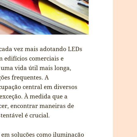
o cada vez mais adotando LEDs
 edifícios comerciais e
 uma vida útil mais longa,
ções frequentes. A
cupação central em diversos
é exceção. À medida que a
cer, encontrar maneiras de
entável é crucial.
o em soluções como iluminação