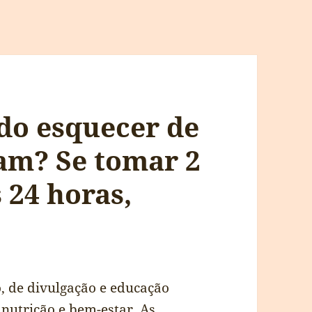
do esquecer de
am? Se tomar 2
 24 horas,
, de divulgação e educação
nutrição e bem-estar. As