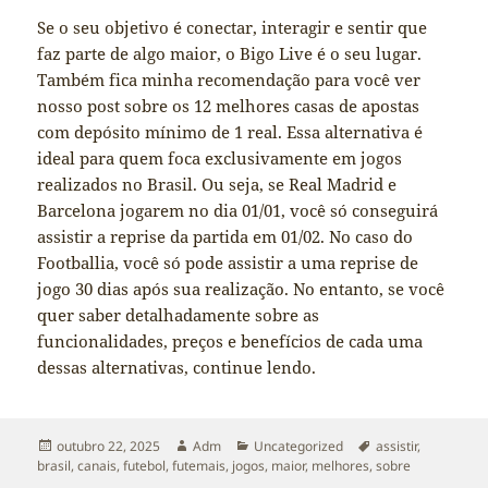
Se o seu objetivo é conectar, interagir e sentir que
faz parte de algo maior, o Bigo Live é o seu lugar.
Também fica minha recomendação para você ver
nosso post sobre os 12 melhores casas de apostas
com depósito mínimo de 1 real. Essa alternativa é
ideal para quem foca exclusivamente em jogos
realizados no Brasil. Ou seja, se Real Madrid e
Barcelona jogarem no dia 01/01, você só conseguirá
assistir a reprise da partida em 01/02. No caso do
Footballia, você só pode assistir a uma reprise de
jogo 30 dias após sua realização. No entanto, se você
quer saber detalhadamente sobre as
funcionalidades, preços e benefícios de cada uma
dessas alternativas, continue lendo.
Publicado
Autor
Categorias
Tags
outubro 22, 2025
Adm
Uncategorized
assistir
,
em
brasil
,
canais
,
futebol
,
futemais
,
jogos
,
maior
,
melhores
,
sobre