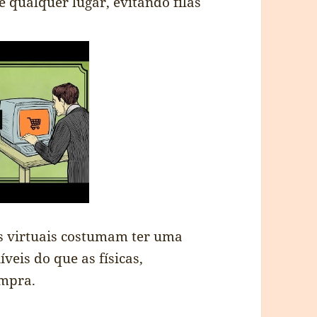
 qualquer lugar, evitando filas
as virtuais costumam ter uma
eis do que as físicas,
ompra.