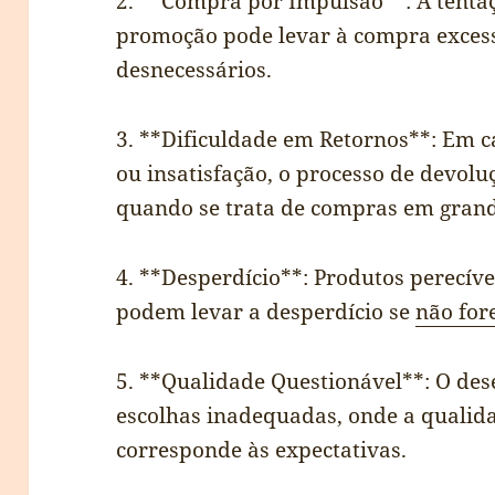
2. **Compra por Impulsão**: A tentaç
promoção pode levar à compra excess
desnecessários.
3. **Dificuldade em Retornos**: Em c
ou insatisfação, o processo de devol
quando se trata de compras em grand
4. **Desperdício**: Produtos perecí
podem levar a desperdício se
não fo
5. **Qualidade Questionável**: O des
escolhas inadequadas, onde a qualid
corresponde às expectativas.