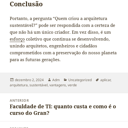
Conclusão
Portanto, a pergunta “Quem criou a arquitetura
sustentável?” pode ser respondida com a certeza de
que não há um único criador. Em vez disso, é um
esforço
coletivo que continua se desenvolvendo,
unindo arquitetos, engenheiros e cidadãos
comprometidos com a preservação do nosso planeta
para as futuras gerações.
Publicado
Autor
Categorias
Tags
dezembro 2, 2024
Adm
Uncategorized
aplicar
,
em
arquitetura
,
sustentável
,
vantagens
,
verde
Navegação
ANTERIOR
de
Faculdade de TI: quanto custa e como é o
Post
Post
curso do Gran?
anterior: