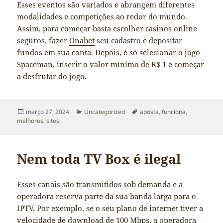
Esses eventos são variados e abrangem diferentes
modalidades e competições ao redor do mundo.
Assim, para começar basta escolher casinos online
seguros, fazer
Onabet
seu cadastro e depositar
fundos em sua conta. Depois, é só selecionar o jogo
Spaceman, inserir o valor mínimo de R$ 1 e começar
a desfrutar do jogo.
Publicado
Categorias
Tags
março 27, 2024
Uncategorized
aposta
,
funciona
,
em
melhores
,
sites
Nem toda TV Box é ilegal
Esses canais são transmitidos sob demanda e a
operadora reserva parte da sua banda larga para o
IPTV. Por exemplo, se o seu plano de internet tiver a
velocidade de download de 100 Mbps, a operadora