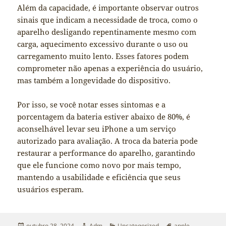
Além da capacidade, é importante observar outros
sinais que indicam a necessidade de troca, como o
aparelho desligando repentinamente mesmo com
carga, aquecimento excessivo durante o uso ou
carregamento muito lento. Esses fatores podem
comprometer não apenas a experiência do usuário,
mas também a longevidade do dispositivo.
Por isso, se você notar esses sintomas e a
porcentagem da bateria estiver abaixo de 80%, é
aconselhável levar seu iPhone a um serviço
autorizado para avaliação. A troca da bateria pode
restaurar a performance do aparelho, garantindo
que ele funcione como novo por mais tempo,
mantendo a usabilidade e eficiência que seus
usuários esperam.
Publicado
Autor
Categorias
Tags
outubro 28, 2024
Adm
Uncategorized
apple
,