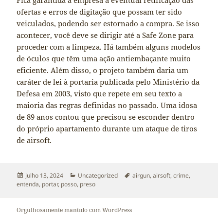
Fica garantida a empresa a eventual retificação das
ofertas e erros de digitação que possam ter sido
veiculados, podendo ser estornado a compra. Se isso
acontecer, você deve se dirigir até a Safe Zone para
proceder com a limpeza. Há também alguns modelos
de óculos que têm uma ação antiembaçante muito
eficiente. Além disso, o projeto também daria um
caráter de lei à portaria publicada pelo Ministério da
Defesa em 2003, visto que repete em seu texto a
maioria das regras definidas no passado. Uma idosa
de 89 anos contou que precisou se esconder dentro
do próprio apartamento durante um ataque de tiros
de airsoft.
Publicado
Categorias
Tags
julho 13, 2024
Uncategorized
airgun
,
airsoft
,
crime
,
em
entenda
,
portar
,
posso
,
preso
Orgulhosamente mantido com WordPress