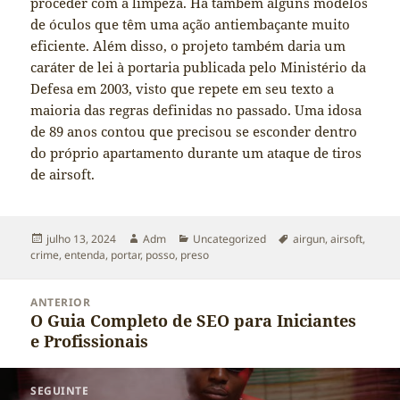
proceder com a limpeza. Há também alguns modelos
de óculos que têm uma ação antiembaçante muito
eficiente. Além disso, o projeto também daria um
caráter de lei à portaria publicada pelo Ministério da
Defesa em 2003, visto que repete em seu texto a
maioria das regras definidas no passado. Uma idosa
de 89 anos contou que precisou se esconder dentro
do próprio apartamento durante um ataque de tiros
de airsoft.
Publicado
Autor
Categorias
Tags
julho 13, 2024
Adm
Uncategorized
airgun
,
airsoft
,
em
crime
,
entenda
,
portar
,
posso
,
preso
Navegação
ANTERIOR
de
O Guia Completo de SEO para Iniciantes
Post
Post
e Profissionais
anterior:
SEGUINTE